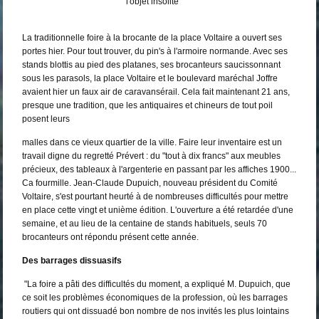
l'objet insolite
La traditionnelle foire à la brocante de la place Voltaire a ouvert ses
portes hier. Pour tout trouver, du pin's à l'armoire normande. Avec ses
stands blottis au pied des platanes, ses brocanteurs saucissonnant
sous les parasols, la place Voltaire et le boulevard maréchal Joffre
avaient hier un faux air de caravansérail. Cela fait maintenant 21 ans,
presque une tradition, que les antiquaires et chineurs de tout poil
posent leurs
malles dans ce vieux quartier de la ville. Faire leur inventaire est un
travail digne du regretté Prévert : du "tout à dix francs" aux meubles
précieux, des tableaux à l'argenterie en passant par les affiches 1900...
Ca fourmille. Jean-Claude Dupuich, nouveau président du Comité
Voltaire, s'est pourtant heurté à de nombreuses difficultés pour mettre
en place cette vingt et unième édition. L'ouverture a été retardée d'une
semaine, et au lieu de la centaine de stands habituels, seuls 70
brocanteurs ont répondu présent cette année.
Des barrages dissuasifs
"La foire a pâti des difficultés du moment, a expliqué M. Dupuich, que
ce soit les problèmes économiques de la profession, où les barrages
routiers qui ont dissuadé bon nombre de nos invités les plus lointains