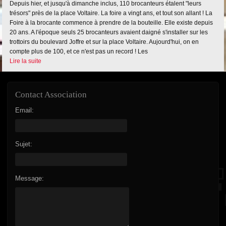
Depuis hier, et jusqu'à dimanche inclus, 110 brocanteurs étalent "leurs
trésors" près de la place Voltaire. La foire a vingt ans, et tout son allant ! La
Foire à la brocante commence à prendre de la bouteille. Elle existe depuis
20 ans. A l'époque seuls 25 brocanteurs avaient daigné s'installer sur les
trottoirs du boulevard Joffre et sur la place Voltaire. Aujourd'hui, on en
compte plus de 100, et ce n'est pas un record ! Les
Lire la suite
Contact Association
Email:
Sujet:
Message: