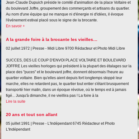
Jean-Claude Dupuich préside le comité d'animation de la place Voltaire et
du boulevard Joffre, groupement des commerçants et artisans du quartier.
Au nom d'une équipe qui ne manque ni d'énergie ni d'idées, il évoque
l'événement estival placé sous le signe de la brocante.
En savoir +
A la grande foire à la brocante les vieilles…
02 juillet 1972 |
Presse - Midi Libre
9700
Rédacteur et Photo Midi Libre
SUCCES, DES LE COUP D'ENVOI PLACE VOLTAIRE ET BOULEVARD
JOFFRE Les vieilles horloges qui président à la plupart des étalages sur la
place des "puces" et le boulevard joffre, donnent désormais l'heure au
quartier voltaire. Bien qu'elles aient depuis fort longtemps stoppé leur
marche, elles ne retardent pas, le quartier tout entier s'étant brusquement
transporté hier matin, dans un époque révolue, où le temps est à jamais
figé... Jusqu'à dimanche, il ne vieillira pas ! La foire à la
Lire la suite
20 ans et tout son allant
05 juillet 1991 |
Presse - L'Indépendant
6745
Rédacteur et Photo
L'Indépendant