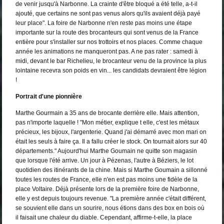
de venir jusqu'à Narbonne. La crainte d'être bloqué a été telle, a-t-il
ajouté, que certains ne sont pas venus alors qu'ils avaient déjà payé
leur place". La foire de Narbonne n'en reste pas moins une étape
importante sur la route des brocanteurs qui sont venus de la France
entière pour s'installer sur nos trottoirs et nos places. Comme chaque
année les animations ne manqueront pas. A ne pas rater : samedi à
midi, devant le bar Richelieu, le brocanteur venu de la province la plus
lointaine recevra son poids en vin... les candidats devraient être légion
!
Portrait d'une pionnière
Marthe Gourmain a 35 ans de brocante derrière elle. Mais attention,
pas n'importe laquelle ! "Mon métier, explique t elle, c'est les métaux
précieux, les bijoux, l'argenterie. Quand j'ai démarré avec mon mari on
était les seuls à faire ça. Il a fallu créer le stock. On tournait alors sur 40
départements." Aujourd'hui Marthe Goumain ne quitte son magasin
que lorsque l'été arrive. Un jour à Pézenas, l'autre à Béziers, le lot
quotidien des itinérants de la chine. Mais si Marthe Goumain a sillonné
toutes les routes de France, elle n'en est pas moins une fidèle de la
place Voltaire. Déjà présente lors de la première foire de Narbonne,
elle y est depuis toujours revenue. "La première année c'était différent,
se souvient elle dans un sourire, nous étions dans des box en bois où
il faisait une chaleur du diable. Cependant, affirme-t-elle, la place