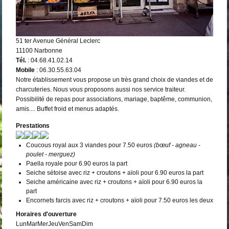
51 ter Avenue Général Leclerc
11100 Narbonne
Tél.
: 04.68.41.02.14
Mobile
: 06.30.55.63.04
Notre établissement vous propose un très grand choix de viandes et de
charcuteries. Nous vous proposons aussi nos service traiteur.
Possibilité de repas pour associations, mariage, baptême, communion,
amis.... Buffet froid et menus adaptés.
Prestations
Coucous royal aux 3 viandes pour 7.50 euros
(bœuf - agneau -
poulet - merguez)
Paella royale pour 6.90 euros la part
Seiche sétoise avec riz + croutons + aïoli pour 6.90 euros la part
Seiche américaine avec riz + croutons + aïoli pour 6.90 euros la
part
Encornets farcis avec riz + croutons + aïoli pour 7.50 euros les deux
Horaires d'ouverture
Lun
Mar
Mer
Jeu
Ven
Sam
Dim