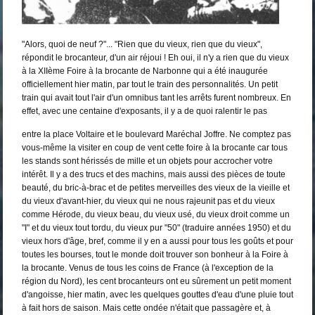
"Alors, quoi de neuf ?"... "Rien que du vieux, rien que du vieux",
répondit le brocanteur, d'un air réjoui ! Eh oui, il n'y a rien que du vieux
à la XIIème Foire à la brocante de Narbonne qui a été inaugurée
officiellement hier matin, par tout le train des personnalités. Un petit
train qui avait tout l'air d'un omnibus tant les arrêts furent nombreux. En
effet, avec une centaine d'exposants, il y a de quoi ralentir le pas
entre la place Voltaire et le boulevard Maréchal Joffre. Ne comptez pas
vous-même la visiter en coup de vent cette foire à la brocante car tous
les stands sont hérissés de mille et un objets pour accrocher votre
intérêt. Il y a des trucs et des machins, mais aussi des pièces de toute
beauté, du bric-à-brac et de petites merveilles des vieux de la vieille et
du vieux d'avant-hier, du vieux qui ne nous rajeunit pas et du vieux
comme Hérode, du vieux beau, du vieux usé, du vieux droit comme un
"I" et du vieux tout tordu, du vieux pur "50" (traduire années 1950) et du
vieux hors d'âge, bref, comme il y en a aussi pour tous les goûts et pour
toutes les bourses, tout le monde doit trouver son bonheur à la Foire à
la brocante. Venus de tous les coins de France (à l'exception de la
région du Nord), les cent brocanteurs ont eu sûrement un petit moment
d'angoisse, hier matin, avec les quelques gouttes d'eau d'une pluie tout
à fait hors de saison. Mais cette ondée n'était que passagère et, à