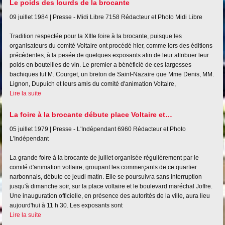
Le poids des lourds de la brocante
09 juillet 1984 |
Presse - Midi Libre
7158
Rédacteur et Photo Midi Libre
Tradition respectée pour la XIIIe foire à la brocante, puisque les
organisateurs du comité Voltaire ont procédé hier, comme lors des éditions
précédentes, à la pesée de quelques exposants afin de leur attribuer leur
poids en bouteilles de vin. Le premier a bénéficié de ces largesses
bachiques fut M. Courget, un breton de Saint-Nazaire que Mme Denis, MM.
Lignon, Dupuich et leurs amis du comité d'animation Voltaire,
Lire la suite
La foire à la brocante débute place Voltaire et…
05 juillet 1979 |
Presse - L'Indépendant
6960
Rédacteur et Photo
L'Indépendant
La grande foire à la brocante de juillet organisée régulièrement par le
comité d'animation voltaire, groupant les commerçants de ce quartier
narbonnais, débute ce jeudi matin. Elle se poursuivra sans interruption
jusqu'à dimanche soir, sur la place voltaire et le boulevard maréchal Joffre.
Une inauguration officielle, en présence des autorités de la ville, aura lieu
aujourd'hui à 11 h 30. Les exposants sont
Lire la suite