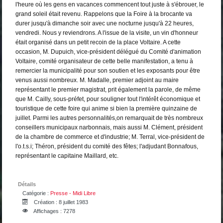
l'heure où les gens en vacances commencent tout juste à s'ébrouer, le
grand soleil était revenu. Rappelons que la Foire à la brocante va
durer jusqu'à dimanche soir avec une nocturne jusqu'à 22 heures,
vendredi. Nous y reviendrons. A l'issue de la visite, un vin d'honneur
était organisé dans un petit recoin de la place Voltaire. A cette
occasion, M. Dupuich, vice-président délégué du Comité d'animation
Voltaire, comité organisateur de cette belle manifestation, a tenu à
remercier la municipalité pour son soutien et les exposants pour être
venus aussi nombreux. M. Madalle, premier adjoint au maire
représentant le premier magistrat, prit également la parole, de même
que M. Cailly, sous-préfet, pour souligner tout l'intérêt économique et
touristique de cette foire qui anime si bien la première quinzaine de
juillet. Parmi les autres personnalités,on remarquait de très nombreux
conseillers municipaux narbonnais, mais aussi M. Clément, président
de la chambre de commerce et d'industrie; M. Terral, vice-président de
l'o.t.s.i; Théron, président du comité des fêtes; l'adjudant Bonnafous,
représentant le capitaine Maillard, etc.
Détails
Catégorie :
Presse - Midi Libre
Création : 8 juillet 1983
Affichages : 7278