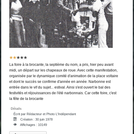
Vote
utilisateur:
2
/
5
La foire à la brocante, la septième du nom, a pris, hier peu avant
midi, un départ sur les chapeaux de roue. Avec cette manifestation,
organisée par le dynamique comité d'animation de la place voltaire
et dont le succès se confirme d'année en année. Narbonne est
entrée dans le vif du sujet... estival. Ainsi s'est ouvert le bal des
festivités et réjouissances de l'été narbonnais. Car cette foire, c'est
la fête de la brocante
Détails
Écrit par
Rédacteur et Photo L'Indépendant
Création : 30 juin 1978
Affichages : 10149