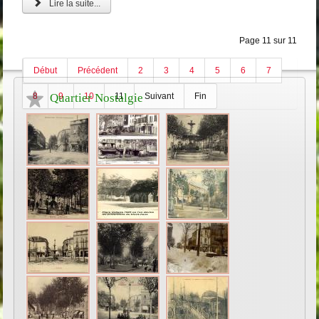
Lire la suite...
Page 11 sur 11
Début
Précédent
2
3
4
5
6
7
8
Quartier Nostalgie
9
10
11
Suivant
Fin