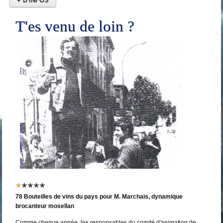
+ D'INFOS
T'es venu de loin ?
Vote
utilisateur:
1
/
5
78 Bouteilles de vins du pays pour M. Marchais, dynamique
brocanteur mosellan
Comme cheque année, les responsables du comité d'animation de