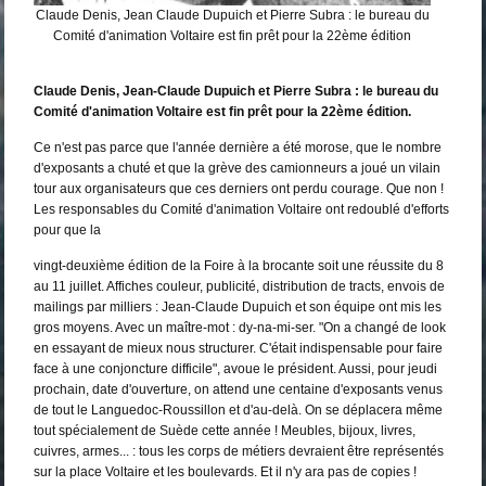
Claude Denis, Jean Claude Dupuich et Pierre Subra : le bureau du
Comité d'animation Voltaire est fin prêt pour la 22ème édition
Claude Denis, Jean-Claude Dupuich et Pierre Subra : le bureau du
Comité d'animation Voltaire est fin prêt pour la 22ème édition.
Ce n'est pas parce que l'année dernière a été morose, que le nombre
d'exposants a chuté et que la grève des camionneurs a joué un vilain
tour aux organisateurs que ces derniers ont perdu courage. Que non !
Les responsables du Comité d'animation Voltaire ont redoublé d'efforts
pour que la
vingt-deuxième édition de la Foire à la brocante soit une réussite du 8
au 11 juillet. Affiches couleur, publicité, distribution de tracts, envois de
mailings par milliers : Jean-Claude Dupuich et son équipe ont mis les
gros moyens. Avec un maître-mot : dy-na-mi-ser. "On a changé de look
en essayant de mieux nous structurer. C'était indispensable pour faire
face à une conjoncture difficile", avoue le président. Aussi, pour jeudi
prochain, date d'ouverture, on attend une centaine d'exposants venus
de tout le Languedoc-Roussillon et d'au-delà. On se déplacera même
tout spécialement de Suède cette année ! Meubles, bijoux, livres,
cuivres, armes... : tous les corps de métiers devraient être représentés
sur la place Voltaire et les boulevards. Et il n'y ara pas de copies !