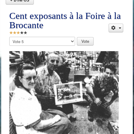
+ D'INFOS
Cent exposants à la Foire à la
Brocante
Vote
utilisateur:
3
/
5
Veuillez
voter