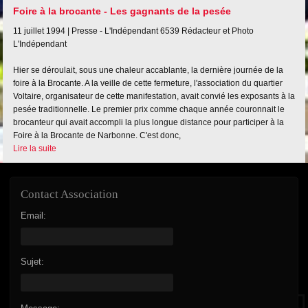
Foire à la brocante - Les gagnants de la pesée
11 juillet 1994 |
Presse - L'Indépendant
6539
Rédacteur et Photo
L'Indépendant
Hier se déroulait, sous une chaleur accablante, la dernière journée de la
foire à la Brocante. A la veille de cette fermeture, l'association du quartier
Voltaire, organisateur de cette manifestation, avait convié les exposants à la
pesée traditionnelle. Le premier prix comme chaque année couronnait le
brocanteur qui avait accompli la plus longue distance pour participer à la
Foire à la Brocante de Narbonne. C'est donc,
Lire la suite
Contact Association
Email:
Sujet: