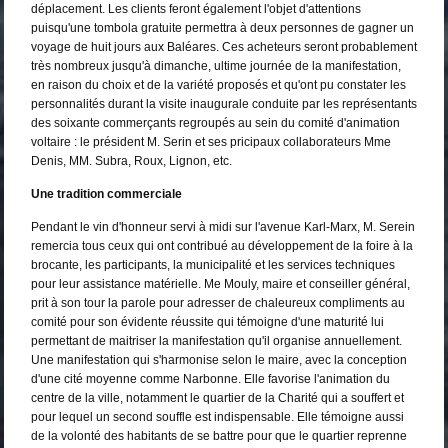
déplacement. Les clients feront également l'objet d'attentions
puisqu'une tombola gratuite permettra à deux personnes de gagner un
voyage de huit jours aux Baléares. Ces acheteurs seront probablement
très nombreux jusqu'à dimanche, ultime journée de la manifestation,
en raison du choix et de la variété proposés et qu'ont pu constater les
personnalités durant la visite inaugurale conduite par les représentants
des soixante commerçants regroupés au sein du comité d'animation
voltaire : le président M. Serin et ses pricipaux collaborateurs Mme
Denis, MM. Subra, Roux, Lignon, etc.
Une tradition commerciale
Pendant le vin d'honneur servi à midi sur l'avenue Karl-Marx, M. Serein
remercia tous ceux qui ont contribué au développement de la foire à la
brocante, les participants, la municipalité et les services techniques
pour leur assistance matérielle. Me Mouly, maire et conseiller général,
prit à son tour la parole pour adresser de chaleureux compliments au
comité pour son évidente réussite qui témoigne d'une maturité lui
permettant de maitriser la manifestation qu'il organise annuellement.
Une manifestation qui s'harmonise selon le maire, avec la conception
d'une cité moyenne comme Narbonne. Elle favorise l'animation du
centre de la ville, notamment le quartier de la Charité qui a souffert et
pour lequel un second souffle est indispensable. Elle témoigne aussi
de la volonté des habitants de se battre pour que le quartier reprenne