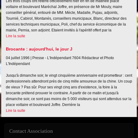
Les trois coups ont retenti officiellement hier en fin de matinée place
voltaire et boulevard Maréchal Joffre, en présence de Mr Mouly, maire
conseiller général, entouré de MM. Mècle, Madalle, Pujau, adjoints,
Tournié, Cabirol, Montanés, conseillers municipaux, Blanc, directeur des
services techniques municipaux, Poli, chef du service économique de la
mairie, Pernia, son adjoint. Etaient invités à l'apéritif offert par la
Lire la suite
Brocante : aujourd'hui, le jour J
04 juillet 1996 |
Presse - L'Indépendant
7604
Rédacteur et Photo
L'Indépendant
Jusqu'à dimanche soir, le vingt cinquième anniversaire est prometteur : cent
professionnels attendront près de cinq mille amoureux de la chine. Un coup
de vieux ? Pas sûr. Pour ses vingt cinq ans d'existence, la foire à la
brocante prétend prouver le contraire. A partir de ce matin et jusqu'à
dimanche soir, ce sont pas moins de 5 000 visiteurs qui sont attendus sur la
place voltaire et boulevard Joffre. Derrière la
Lire la suite
Contact Association