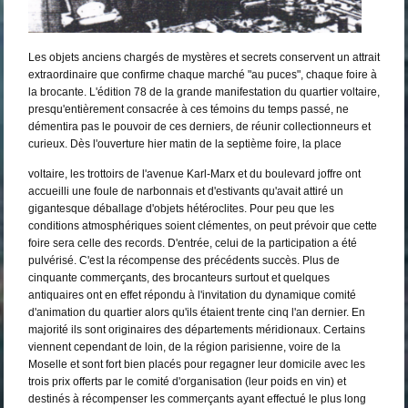
Les objets anciens chargés de mystères et secrets conservent un attrait
extraordinaire que confirme chaque marché "au puces", chaque foire à
la brocante. L'édition 78 de la grande manifestation du quartier voltaire,
presqu'entièrement consacrée à ces témoins du temps passé, ne
démentira pas le pouvoir de ces derniers, de réunir collectionneurs et
curieux. Dès l'ouverture hier matin de la septième foire, la place
voltaire, les trottoirs de l'avenue Karl-Marx et du boulevard joffre ont
accueilli une foule de narbonnais et d'estivants qu'avait attiré un
gigantesque déballage d'objets hétéroclites. Pour peu que les
conditions atmosphériques soient clémentes, on peut prévoir que cette
foire sera celle des records. D'entrée, celui de la participation a été
pulvérisé. C'est la récompense des précédents succès. Plus de
cinquante commerçants, des brocanteurs surtout et quelques
antiquaires ont en effet répondu à l'invitation du dynamique comité
d'animation du quartier alors qu'ils étaient trente cinq l'an dernier. En
majorité ils sont originaires des départements méridionaux. Certains
viennent cependant de loin, de la région parisienne, voire de la
Moselle et sont fort bien placés pour regagner leur domicile avec les
trois prix offerts par le comité d'organisation (leur poids en vin) et
destinés à récompenser les commerçants ayant effectué le plus long