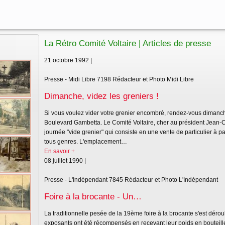
La Rétro Comité Voltaire | Articles de presse
21 octobre 1992 |
Presse - Midi Libre
7198
Rédacteur et Photo Midi Libre
Dimanche, videz les greniers !
Si vous voulez vider votre grenier encombré, rendez-vous dimanche
Boulevard Gambetta. Le Comité Voltaire, cher au président Jean-
journée "vide grenier" qui consiste en une vente de particulier à pa
tous genres. L'emplacement…
En savoir +
08 juillet 1990 |
Presse - L'Indépendant
7845
Rédacteur et Photo L'Indépendant
Foire à la brocante - Un…
La traditionnelle pesée de la 19ème foire à la brocante s'est déroul
exposants ont été récompensés en recevant leur poids en bouteille