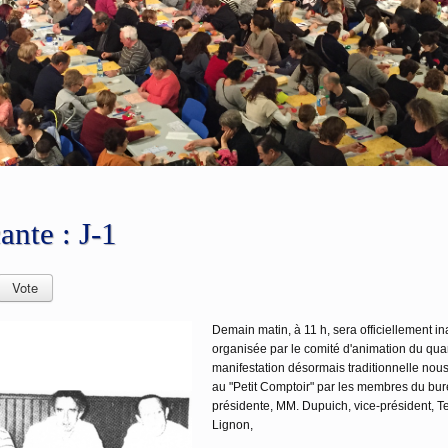
TOBRE ROSE 2026
Inscriptions Urban Race" en haut de L'affiche. Tous en Rose avec Joa Joie DIMAN
ante : J-1
Demain matin, à 11 h, sera officiellement in
organisée par le comité d'animation du quart
manifestation désormais traditionnelle nous e
au "Petit Comptoir" par les membres du bur
présidente, MM. Dupuich, vice-président, Ter
Lignon,