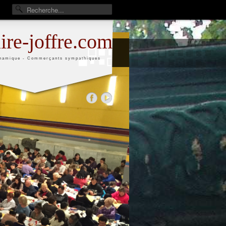
aire-joffre.com
namique - Commerçants sympathiques