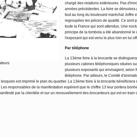
chargé des relations extérieures. Pas d'inn
années précédentes. La foire se déroulera pe
tout au long du boulevard maréchal Joffre et
regroupées les pièces de qualité. Ce sont 
toute la France qui sont attendus. Une noctur
principe de la tombola a été abandonné le
l'exposant qui est venu le plus loin en lui o
Par téléphone
La 13ème foire à la brocante se distinguera
ateurs
plusieurs cabines téléphoniques situées su
plusieurs exposants qui envisagent, selon M.
téléphone. Par ailleurs, le Comité d'animat
r lesquels est imprimé le plan du quartier. La 13ème foire à la brocante bénéficiera
 Les responsables de la manifestation espèrent que le chiffre 13 leur portera bonh
anifesté par la clientèle et sur un renouvellement des brocanteurs qui est en trai