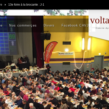
re
13e foire à la brocante : J-1
volt
se
Nos commerçes
Divers
Facebook CAVJ
Comité dy