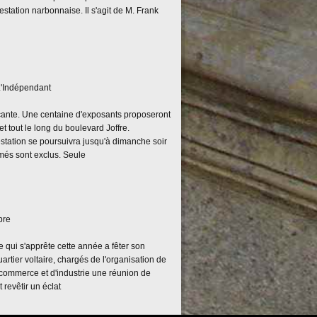
estation narbonnaise. Il s'agit de M. Frank
L'Indépendant
ocante. Une centaine d'exposants proposeront
et tout le long du boulevard Joffre.
estation se poursuivra jusqu'à dimanche soir
rmés sont exclus. Seule
bre
te qui s'apprête cette année a fêter son
rtier voltaire, chargés de l'organisation de
e commerce et d'industrie une réunion de
 revêtir un éclat