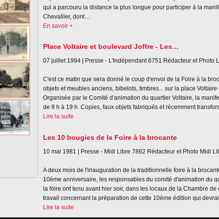
qui a parcouru la distance la plus longue pour participer à la manif
Chevallier, dont…
En savoir +
Place Voltaire et boulevard Joffre - Les…
07 juillet 1994 |
Presse - L'Indépendant
6751
Rédacteur et Photo 
C'est ce matin que sera donné le coup d'envoi de la Foire à la br
objets et meubles anciens, bibelots, timbres... sur la place Voltaire 
Organisée par le Comité d'animation du quartier Voltaire, la manif
de 9 h à 19 h. Copies, faux objets fabriqués et récemment transfo
Lire la suite
Les 10 bougies de la Foire à la brocante
10 mai 1981 |
Presse - Midi Libre
7862
Rédacteur et Photo Midi Li
A deux mois de l'inauguration de la traditionnelle foire à la brocan
10ème anniversaire, les responsables du comité d'animation du qua
la foire ont tenu avant hier soir, dans les locaux de la Chambre d
travail concernant la préparation de cette 10ème édition qui devrait
Lire la suite